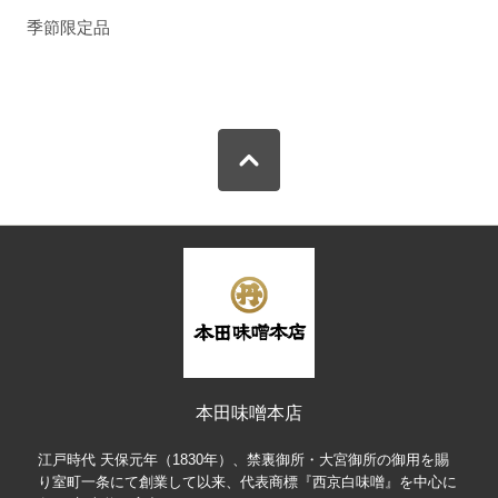
季節限定品
本田味噌本店
江戸時代 天保元年（1830年）、禁裏御所・大宮御所の御用を賜
り室町一条にて創業して以来、代表商標『西京白味噌』を中心に