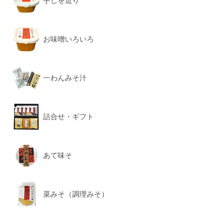
手しを造り
お味噌いろいろ
一わんみそ汁
詰合せ・ギフト
あて味そ
菜みそ（調理みそ）