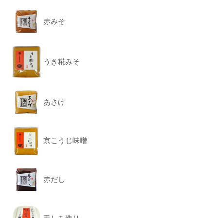
赤みそ
うき糀みそ
あさげ
京こうじ味噌
赤だし