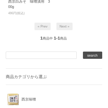
西京白みそ 味噌漬用 3
00g
486円(税込)
« Prev
Next »
1
1-1
商品中
商品
商品カテゴリから選ぶ
西京味噌