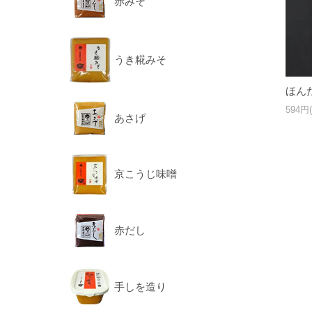
赤みそ
うき糀みそ
ほん
594円
あさげ
京こうじ味噌
赤だし
手しを造り