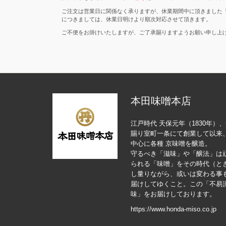
ご注文は営業日に関係なく承りますが、休業期間中に頂きました
につきましては、休業日明けより順次対応させて頂きます。
ご不便をお掛けいたしますが、ご了承賜りますようお願い申し上
本田味噌本店
江戸時代 天保元年（1830年
賜り室町一条にて創業して以来
中心に各種 京味噌を醸造。
守るべき「滋味」や「醸法」は
られる「味噌」をその時代（と
し量りながら、或いは変わる事
届けしてゆくこと。この「不易
味」をお届けしております。
https://www.honda-miso.co.jp