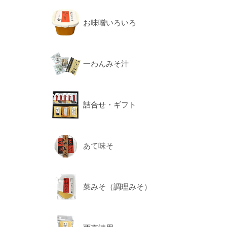
お味噌いろいろ
一わんみそ汁
詰合せ・ギフト
あて味そ
菜みそ（調理みそ）