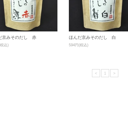
だ京みそのだし 赤
ほんだ京みそのだし 白
(税込)
594円(税込)
<
1
>