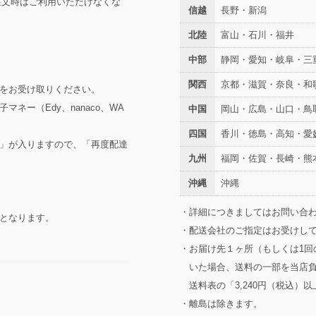
ご注文時はご利用いただけなくな
信越
長野・新潟
北陸
富山・石川・福井
中部
静岡・愛知・岐阜・三
関西
京都・滋賀・奈良・和
をお受け取りください。
ネー（Edy、nanaco、WA
中国
岡山・広島・山口・鳥
四国
香川・徳島・高知・愛
」が入りますので、「再度配達
九州
福岡・佐賀・長崎・熊
沖縄
沖縄
・詳細につきましてはお問い合
となります。
・配送会社のご指定はお受けし
・お届け先１ヶ所（もしくは1回
いた場合、送料の一部を当店
送料表の「3,240円（税込）
・離島は除きます。