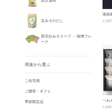
西京漬用
洛味彩
京みそのだし
2,26
西京白みそスープ ・ 味噌フレ
ーク
用途から選ぶ
ご自宅用
ご贈答・ギフト
一わん
季節限定品
2,80