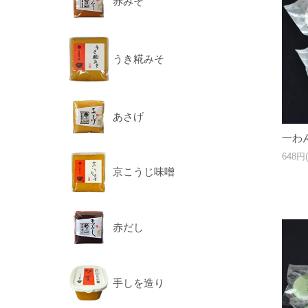
赤みそ
うき糀みそ
あさげ
一わ
648円
京こうじ味噌
赤だし
手しを造り