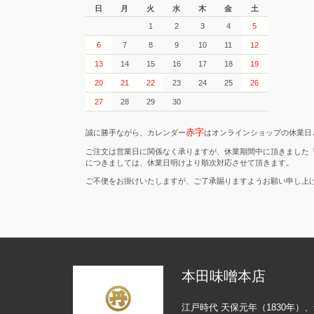
日
月
火
水
木
金
土
1
2
3
4
5
6
7
8
9
10
11
12
13
14
15
16
17
18
19
20
21
22
23
24
25
26
27
28
29
30
赤字
誠に勝手ながら、カレンダー
はオンラインショップの休業日
ご注文は営業日に関係なく承りますが、休業期間中に頂きました
につきましては、休業日明けより順次対応させて頂きます。
ご不便をお掛けいたしますが、ご了承賜りますようお願い申し上
本田味噌本店
江戸時代 天保元年（1830年