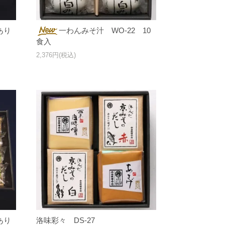
あり
一わんみそ汁 WO-22 10
食入
2,376円(税込)
あり
洛味彩々 DS-27