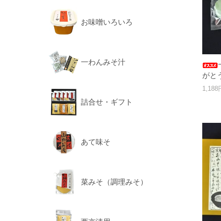
お味噌いろいろ
一わんみそ汁
がと
1,18
詰合せ・ギフト
あて味そ
菜みそ（調理みそ）