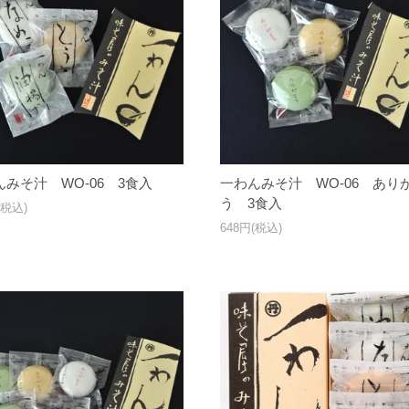
んみそ汁 WO-06 3食入
一わんみそ汁 WO-06 あり
う 3食入
(税込)
648円(税込)