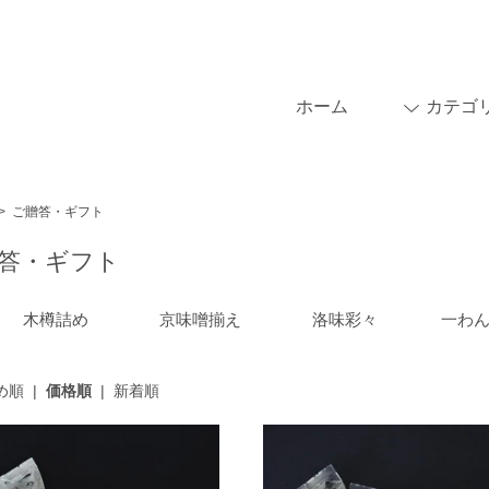
ホーム
カテゴ
>
ご贈答・ギフト
答・ギフト
木樽詰め
京味噌揃え
洛味彩々
一わ
め順
|
価格順
|
新着順