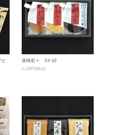
がと
洛味彩々 SY-10
1,134円(税込)