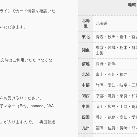
地域
ラインでカード情報を確認いた
北海
北海道
道
いただきます。
東北
青森・秋田・岩手・宮
東京・茨城・栃木・群
関東
山梨
ご注文時はご利用いただけなくな
信越
長野・新潟
北陸
富山・石川・福井
中部
静岡・愛知・岐阜・三
関西
京都・滋賀・奈良・和
をお受け取りください。
ネー（Edy、nanaco、WA
中国
岡山・広島・山口・鳥
四国
香川・徳島・高知・愛
」が入りますので、「再度配達
九州
福岡・佐賀・長崎・熊