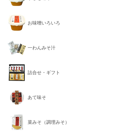
お味噌いろいろ
一わんみそ汁
詰合せ・ギフト
あて味そ
菜みそ（調理みそ）