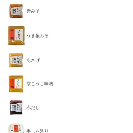
赤みそ
うき糀みそ
あさげ
京こうじ味噌
赤だし
手しを造り