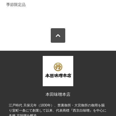
季節限定品
本田味噌本店
江戸時代 天保元年（1830年）、禁裏御所・大宮御所の御用を賜
り室町一条にて創業して以来、代表商標『西京白味噌』を中心に
各種 京味噌を醸造。