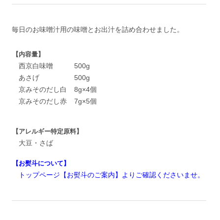
毎日のお味噌汁用の味噌とお出汁を詰め合わせました。
【内容量】
西京白味噌
500g
あさげ
500g
京みそのだし白
8g×4個
京みそのだし赤
7g×5個
【アレルギー特定原料】
大豆・さば
【お熨斗について】
トップページ【お熨斗のご案内】よりご確認くださいませ。