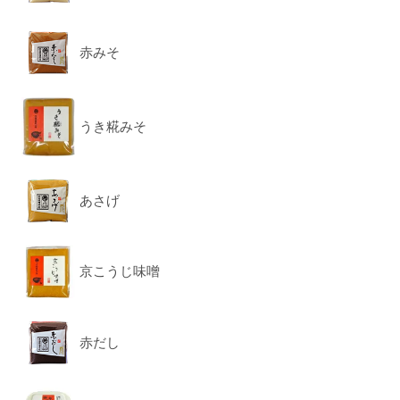
赤みそ
うき糀みそ
あさげ
京こうじ味噌
赤だし