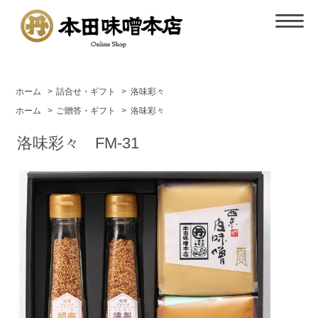
ホーム
>
詰合せ・ギフト
>
洛味彩々
ホーム
>
ご贈答・ギフト
>
洛味彩々
洛味彩々 FM-31