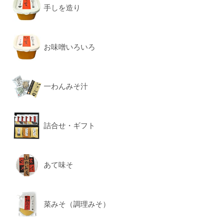
手しを造り
お味噌いろいろ
一わんみそ汁
詰合せ・ギフト
あて味そ
菜みそ（調理みそ）